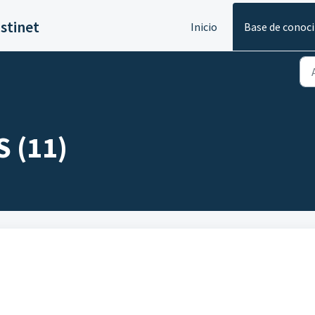
stinet
Inicio
Base de conoc
 (11)