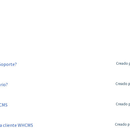
Creado p
 Soporte?
Creado po
rio?
Creado p
HCMS
Creado po
ha cliente WHCMS