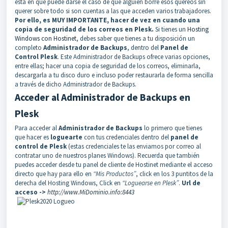
está en que puede darse el caso de que alguien borre esos quereos sin
querer sobre todo si son cuentas a las que acceden varios trabajadores.
Por ello, es MUY IMPORTANTE, hacer de vez en cuando una
copia de seguridad de los correos en Plesk.
Si tienes un
Hosting
Windows con Hostinet
, debes saber que tienes a tu disposición un
completo
Administrador de Backups
, dentro del
Panel de
Control Plesk
. Este Administrador de Backups ofrece varias opciones,
entre ellas; hacer una copia de seguridad de los correos, eliminarla,
descargarla a tu disco duro e incluso poder restaurarla de forma sencilla
a través de dicho Administrador de Backups.
Acceder al Administrador de Backups en
Plesk
Para acceder al
Administrador de Backups
lo primero que tienes
que hacer es
loguearte
con tus credenciales dentro del
panel de
control de Plesk
(estas credenciales te las enviamos por correo al
contratar uno de nuestros planes Windows). Recuerda que también
puedes acceder desde tu panel de cliente de Hostinet mediante el acceso
directo que hay para ello en
“Mis Productos”
, click en los 3 puntitos de la
derecha del Hosting Windows, Click en
“Loguearse en Plesk”
.
Url de
acceso ->
http://www.MiDominio.info:8443