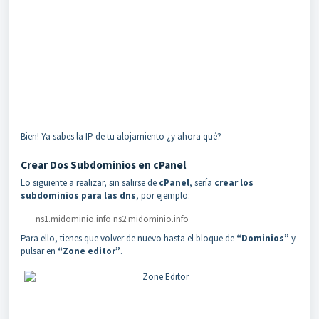
Bien! Ya sabes la IP de tu alojamiento ¿y ahora qué?
Crear Dos Subdominios en cPanel
Lo siguiente a realizar, sin salirse de
cPanel
, sería
crear los
subdominios para las dns
, por ejemplo:
ns1.midominio.info ns2.midominio.info
Para ello, tienes que volver de nuevo hasta el bloque de
“Dominios”
y
pulsar en
“Zone editor”
.