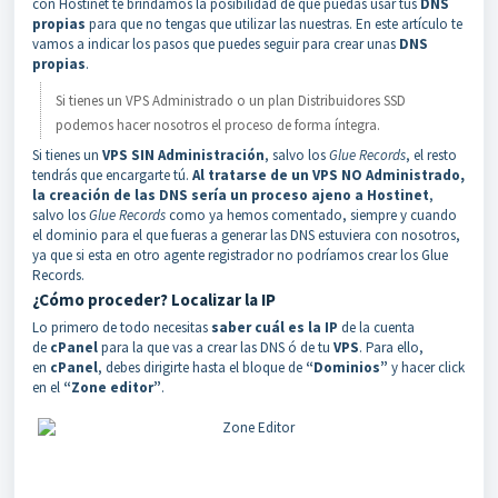
con Hostinet te brindamos la posibilidad de que puedas usar tus
DNS
propias
para que no tengas que utilizar las nuestras. En este artículo te
vamos a indicar los pasos que puedes seguir para crear unas
DNS
propias
.
Si tienes un VPS Administrado o un plan Distribuidores SSD
podemos hacer nosotros el proceso de forma íntegra.
Si tienes un
VPS SIN Administración
, salvo los
Glue Records
, el resto
tendrás que encargarte tú.
Al tratarse de un VPS NO Administrado,
la creación de las DNS sería un proceso ajeno a Hostinet
,
salvo los
Glue Records
como ya hemos comentado, siempre y cuando
el dominio para el que fueras a generar las DNS estuviera con nosotros,
ya que si esta en otro agente registrador no podríamos crear los Glue
Records.
¿Cómo proceder? Localizar la IP
Lo primero de todo necesitas
saber cuál es la IP
de la cuenta
de
cPanel
para la que vas a crear las DNS ó de tu
VPS
. Para ello,
en
cPanel
, debes dirigirte hasta el bloque de
“Dominios”
y hacer click
en el
“Zone editor”
.