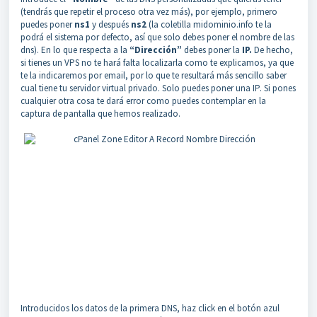
(tendrás que repetir el proceso otra vez más), por ejemplo, primero
puedes poner
ns1
y después
ns2
(la coletilla midominio.info te la
podrá el sistema por defecto, así que solo debes poner el nombre de las
dns). En lo que respecta a la
“Dirección”
debes poner la
IP.
De hecho,
si tienes un VPS no te hará falta localizarla como te explicamos, ya que
te la indicaremos por email, por lo que te resultará más sencillo saber
cual tiene tu servidor virtual privado. Solo puedes poner una IP. Si pones
cualquier otra cosa te dará error como puedes contemplar en la
captura de pantalla que hemos realizado.
Introducidos los datos de la primera DNS, haz click en el botón azul