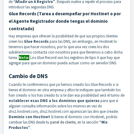
de
“Añadir un A Registro”
. Después vuelve a repetir el proceso para
introducir las segundas DNS.
Glue Records (Tarea a desempeñar por Hostinet o por
el Agente Registrador donde tengas el dominio
contratado)
Hay empresas que ofrecen la posibilidad de que sus propios clientes
creen los
Glue Records
para las DNS, sin embargo, en Hostinet lo
tenemos que hacer nosotros, por lo que una vez crees los dos
subdirectorios contacta con nosotros para que llevemos a cabo dicha
tarea.
Nota:
Los Glue Record son los registros de tipo A que hay que
agregar para que un dominio pueda actuar como un servidor DNS.
Cambio de DNS
Cuando te confirmemos que ya hemos creado los Glue Records o si
tienes el dominio en otra empresa y ellos te indiquen que también los
han creado o los has creado tu si te dan esa posibilidad será el turno de
establecer esas DNS a los dominios que quieras
para que si
alguien consulta información sobre los mismos en vez de
dns1.hostinet.com
,
dns2.hostinet.com
aparezcan las dns que creaste.
Dominio con Hostinet
Si tienes el dominio con Hostinet, podrás
cambiar las DNS desde tu
panel de cliente
, en la sección
“Mis
Productos”
.