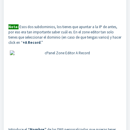
Nota:
Esos dos subdominios, los tienes que apuntar a la IP de antes,
por eso era tan importante saber cuál es. En el zone editor tan solo
tienes que seleccionar el dominio (en caso de que tengas varios) y hacer
click en “
+A Record
.”
Introduce el
“Nombre”
de las DNS personalizadas que quieras tener