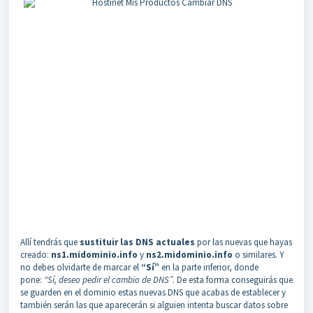
Allí tendrás que
sustituir las DNS actuales
por las nuevas que hayas
creado:
ns1.midominio.info
y
ns2.midominio.info
o similares. Y
no debes olvidarte de marcar el
“Sí”
en la parte inferior, donde
pone:
“Sí, deseo pedir el cambio de DNS”
. De esta forma conseguirás que
se guarden en el dominio estas nuevas DNS que acabas de establecer y
también serán las que aparecerán si alguien intenta buscar datos sobre