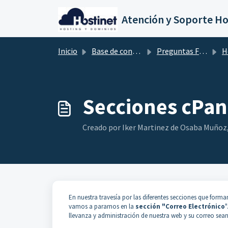
Saltar al contenido principal
Atención y Soporte Ho
Inicio
Base de conocimientos
Preguntas Frecuentes
H
Secciones cPane
Creado por Iker Martinez de Osaba Muñoz, 
En nuestra travesía por las diferentes secciones que forma
vamos a pararnos en la
sección "Correo Electrónico
"
llevanza y administración de nuestra web y su correo sea