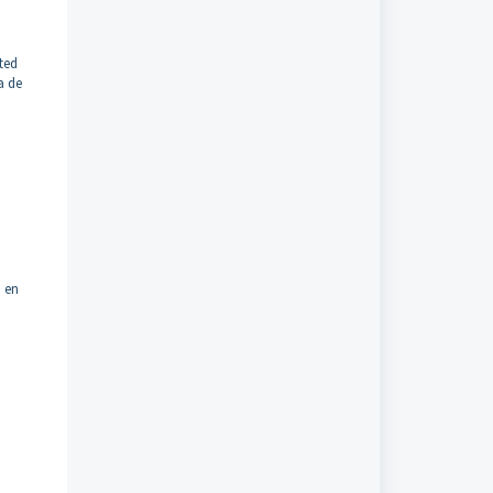
sted
a de
, en