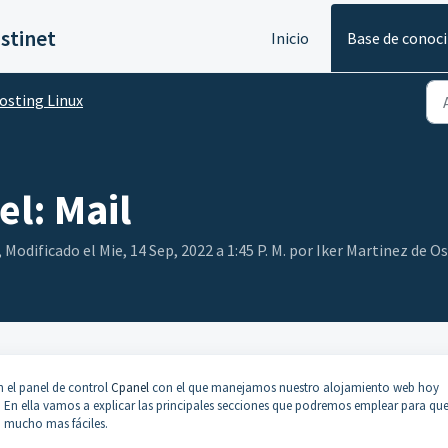
stinet
Inicio
Base de conoc
osting Linux
l: Mail
Modificado el Mie, 14 Sep, 2022 a 1:45 P. M. por Iker Martinez de 
n el panel de control
Cpanel
con el que manejamos nuestro alojamiento web hoy
. En ella vamos a explicar las principales secciones que podremos emplear para que
n mucho mas fáciles.